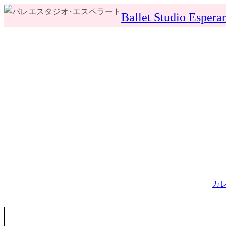
内
Ballet Studio Espera
容
を
ス
キ
ッ
プ
カ