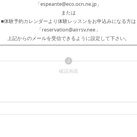
「espeante@eco.ocn.ne.jp」
または
■体験予約カレンダーより体験レッスンをお申込みになる方は
「reservation@airrsv.nee」
上記からのメールを受信できるように設定して下さい。
2
現
現
確認画面
在
在
表
表
示
示
さ
さ
れ
れ
て
て
い
い