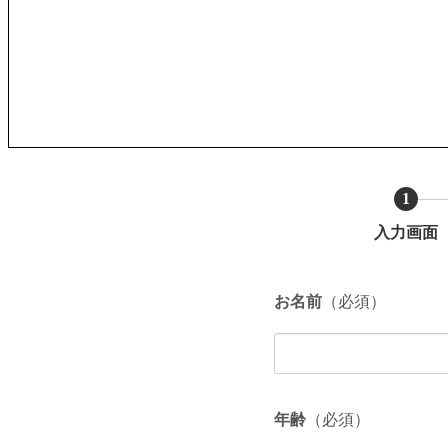
1
入力画面
お名前
（必須）
年齢
（必須）